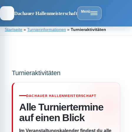
Menü
Dachauer Hallenmeisterschaft
Zum
Startseite
»
Turnierinformationen
»
Turnieraktivitäten
Inhalt
springen
Dachauer
Hallenmeist
Turnieraktivitäten
DACHAUER HALLENMEISTERSCHAFT
Alle Turniertermine
auf einen Blick
Im Veranstaltungskalender findest du alle