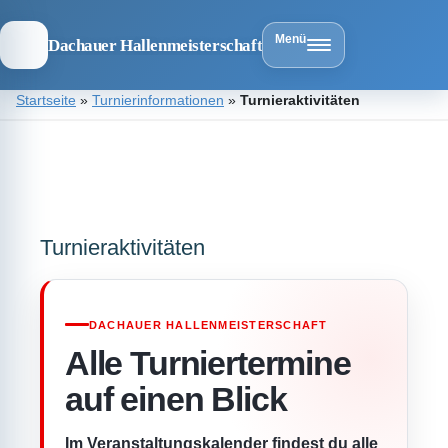
Menü
Dachauer Hallenmeisterschaft
Zum
Startseite
»
Turnierinformationen
»
Turnieraktivitäten
Inhalt
springen
Dachauer
Hallenmeist
Turnieraktivitäten
DACHAUER HALLENMEISTERSCHAFT
Alle Turniertermine
auf einen Blick
Im Veranstaltungskalender findest du alle