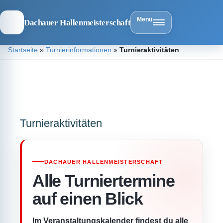
Menü
Dachauer Hallenmeisterschaft
Zum
Startseite
»
Turnierinformationen
»
Turnieraktivitäten
Inhalt
springen
Dachauer
Hallenmeist
Turnieraktivitäten
DACHAUER HALLENMEISTERSCHAFT
Alle Turniertermine
auf einen Blick
Im Veranstaltungskalender findest du alle