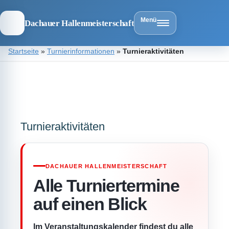
Menü
Dachauer Hallenmeisterschaft
Zum
Startseite
»
Turnierinformationen
»
Turnieraktivitäten
Inhalt
springen
Dachauer
Hallenmeist
Turnieraktivitäten
DACHAUER HALLENMEISTERSCHAFT
Alle Turniertermine
auf einen Blick
Im Veranstaltungskalender findest du alle