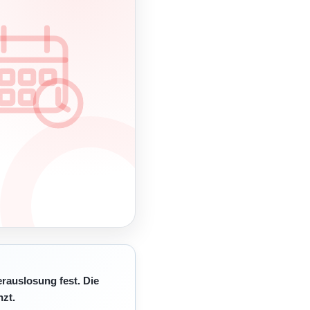
erauslosung fest. Die
zt.