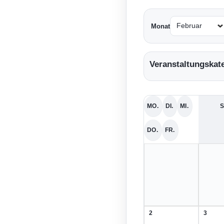
Monat
Veranstaltungskat
MO.
DI.
MI.
S
MONTAG
DIENSTAG
MITTWOCH
DO.
FR.
DONNERSTAG
FREITAG
2
3
2.
3.