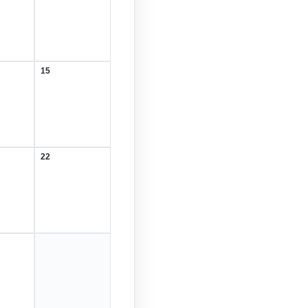
Februar
2026
15
15.
r
Februar
2026
22
22.
r
Februar
2026
r