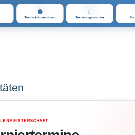
Turnierinformationen
Turnierorganisation
Tur
itäten
LLENMEISTERSCHAFT