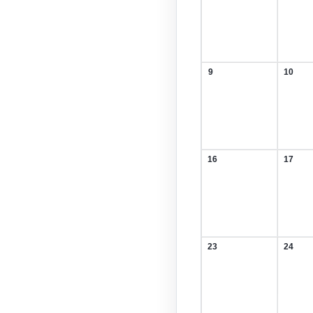
Februar
Febru
2026
2026
9
10
9.
10.
Februar
Febru
2026
2026
16
17
16.
17.
Februar
Febru
2026
2026
23
24
23.
24.
Februar
Febru
2026
2026