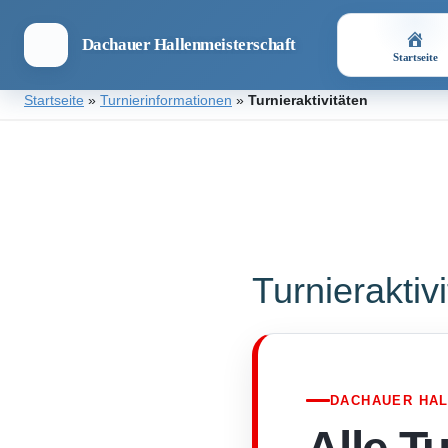
Dachauer Hallenmeisterschaft
Startseite
Zum
Startseite
»
Turnierinformationen
»
Turnieraktivitäten
Inhalt
springen
Dachauer
Hallenmeisterschaft
Turnieraktiv
DACHAUER HA