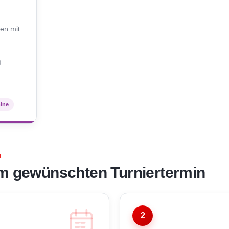
N
en mit
d
mine
N
m gewünschten Turniertermin
2