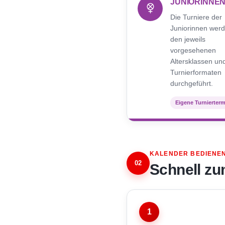
JUNIORINNE
Die Turniere der
Juniorinnen werd
den jeweils
vorgesehenen
Altersklassen un
Turnierformaten
durchgeführt.
Eigene Turnierter
KALENDER BEDIENE
02
Schnell zu
1