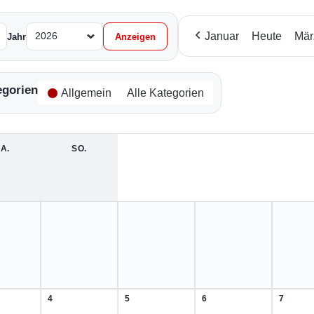
Januar
Heute
Mär
Jahr
egorien
Allgemein
Alle Kategorien
A.
SAMSTAG
SO.
SONNTAG
4
5
6
7
4.
5.
6.
7.