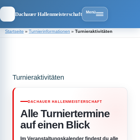
Menü
Dachauer Hallenmeisterschaft
Zum
Startseite
»
Turnierinformationen
»
Turnieraktivitäten
Inhalt
springen
Dachauer
Hallenmeist
Turnieraktivitäten
DACHAUER HALLENMEISTERSCHAFT
Alle Turniertermine
auf einen Blick
Im Veranstaltungskalender findest du alle