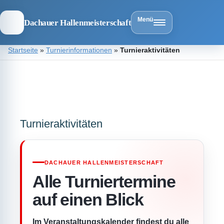
Menü
Dachauer Hallenmeisterschaft
Zum
Startseite
»
Turnierinformationen
»
Turnieraktivitäten
Inhalt
springen
Dachauer
Hallenmeist
Turnieraktivitäten
DACHAUER HALLENMEISTERSCHAFT
Alle Turniertermine
auf einen Blick
Im Veranstaltungskalender findest du alle