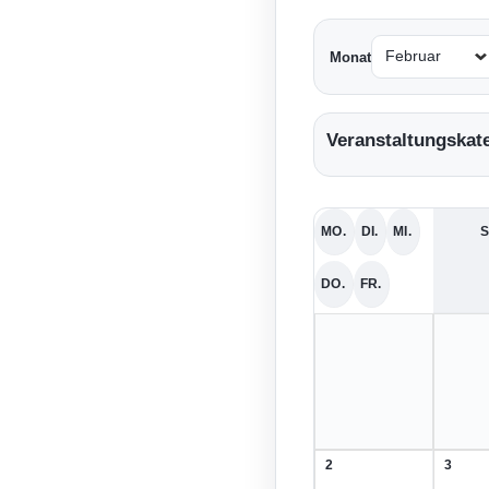
Monat
Veranstaltungskat
MO.
DI.
MI.
S
MONTAG
DIENSTAG
MITTWOCH
DO.
FR.
DONNERSTAG
FREITAG
2
3
2.
3.