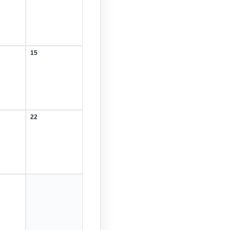
Februar
2026
15
15.
r
Februar
2026
22
22.
r
Februar
2026
r