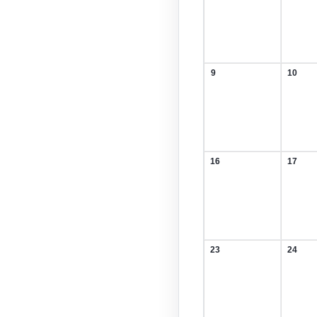
Februar
Febru
2026
2026
9
10
9.
10.
Februar
Febru
2026
2026
16
17
16.
17.
Februar
Febru
2026
2026
23
24
23.
24.
Februar
Febru
2026
2026