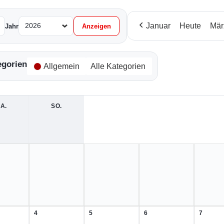
Januar
Heute
Mär
Jahr
egorien
Allgemein
Alle Kategorien
A.
SAMSTAG
SO.
SONNTAG
4
5
6
7
4.
5.
6.
7.