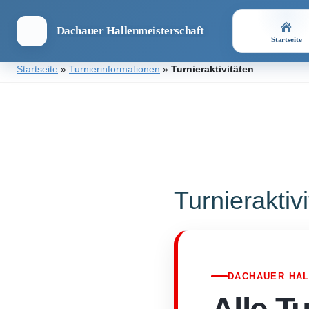
Dachauer Hallenmeisterschaft
Startseite
Zum
Startseite
»
Turnierinformationen
»
Turnieraktivitäten
Inhalt
springen
Dachauer
Hallenmeisterschaft
Turnieraktiv
DACHAUER HA