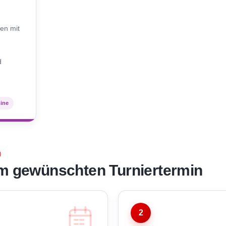
N
en mit
d
mine
N
m gewünschten Turniertermin
2