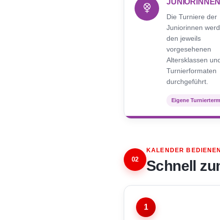
JUNIORINNE
Die Turniere der
Juniorinnen werd
den jeweils
vorgesehenen
Altersklassen un
Turnierformaten
durchgeführt.
Eigene Turnierter
KALENDER BEDIENE
02
Schnell zu
1