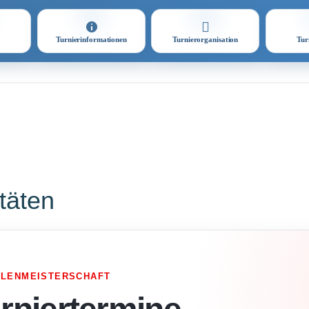
Turnierinformationen
Turnierorganisation
Tur
itäten
LLENMEISTERSCHAFT