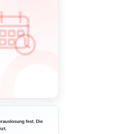
erauslosung fest. Die
zt.