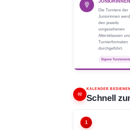
JUNIORINNE
Die Turniere der
Juniorinnen werd
den jeweils
vorgesehenen
Altersklassen un
Turnierformaten
durchgeführt.
Eigene Turnierter
KALENDER BEDIENE
02
Schnell zu
1