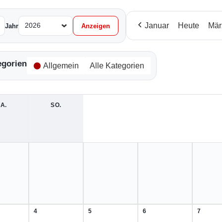
Januar
Heute
Mär
Jahr
egorien
Allgemein
Alle Kategorien
A.
SAMSTAG
SO.
SONNTAG
4
5
6
7
4.
5.
6.
7.