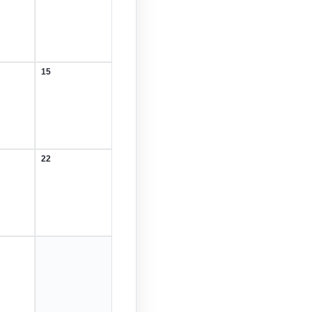
Februar
2026
15
15.
r
Februar
2026
22
22.
r
Februar
2026
r