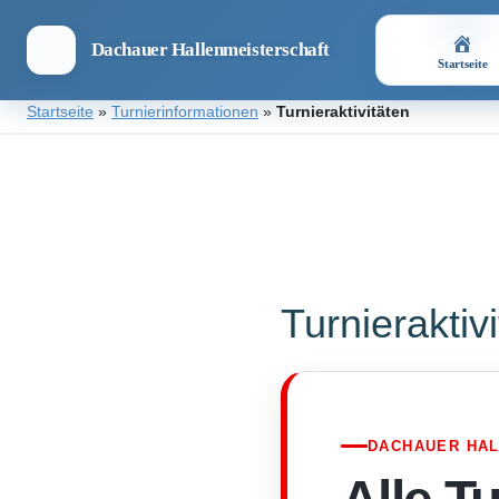
Dachauer Hallenmeisterschaft
Startseite
Zum
Startseite
»
Turnierinformationen
»
Turnieraktivitäten
Inhalt
springen
Dachauer
Hallenmeisterschaft
Turnieraktiv
DACHAUER HA