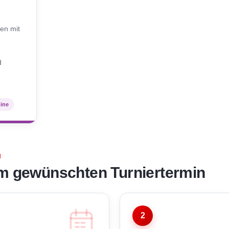
N
en mit
d
mine
N
m gewünschten Turniertermin
2