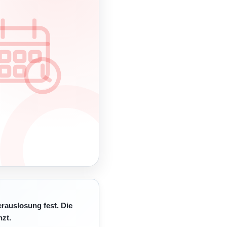
erauslosung fest. Die
zt.