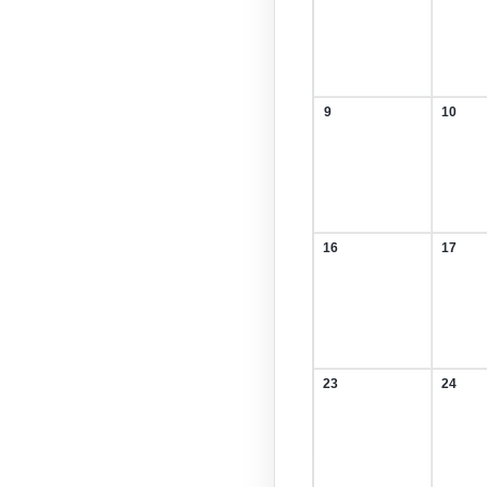
Februar
Febru
2026
2026
9
10
9.
10.
Februar
Febru
2026
2026
16
17
16.
17.
Februar
Febru
2026
2026
23
24
23.
24.
Februar
Febru
2026
2026