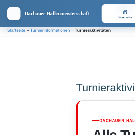
Dachauer Hallenmeisterschaft
Startseite
Zum
Startseite
»
Turnierinformationen
»
Turnieraktivitäten
Inhalt
springen
Dachauer
Hallenmeisterschaft
Turnieraktiv
DACHAUER HA