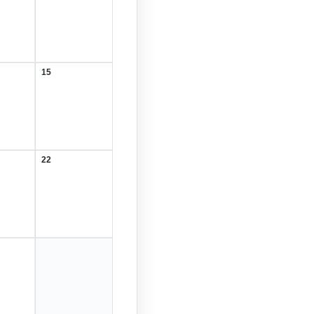
Februar
2026
15
15.
r
Februar
2026
22
22.
r
Februar
2026
r