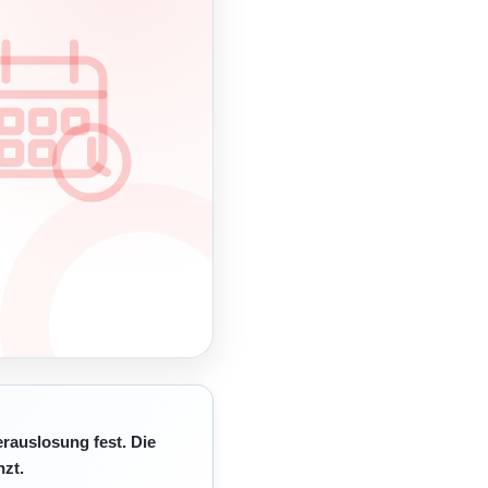
erauslosung fest. Die
zt.