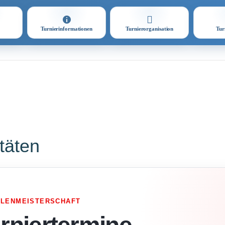
Turnierinformationen
Turnierorganisation
Tur
itäten
LLENMEISTERSCHAFT