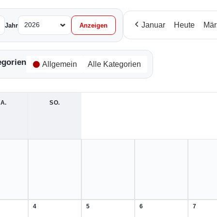
Januar
Heute
Mär
Jahr
egorien
Allgemein
Alle Kategorien
A.
SAMSTAG
SO.
SONNTAG
4
5
6
7
4.
5.
6.
7.