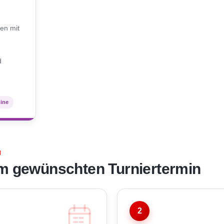
N
en mit
d
mine
N
m gewünschten Turniertermin
2