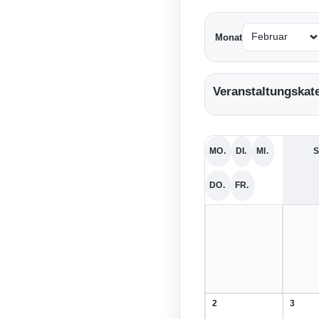
Monat
Veranstaltungskat
MO.
DI.
MI.
S
MONTAG
DIENSTAG
MITTWOCH
DO.
FR.
DONNERSTAG
FREITAG
2
3
2.
3.