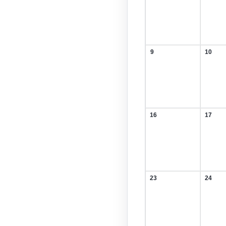
Februar
Febru
2026
2026
9
10
9.
10.
Februar
Febru
2026
2026
16
17
16.
17.
Februar
Febru
2026
2026
23
24
23.
24.
Februar
Febru
2026
2026