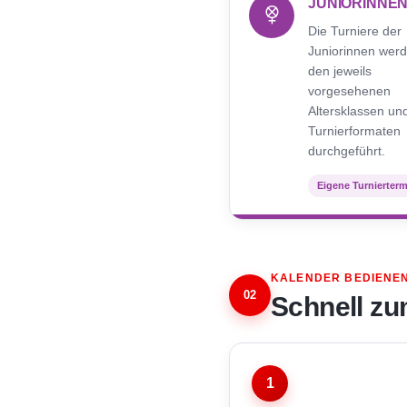
JUNIORINNE
Die Turniere der
Juniorinnen werd
den jeweils
vorgesehenen
Altersklassen un
Turnierformaten
durchgeführt.
Eigene Turnierter
KALENDER BEDIENE
02
Schnell zu
1