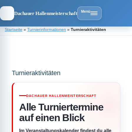
Menü
Dachauer Hallenmeisterschaft
Zum
Startseite
»
Turnierinformationen
»
Turnieraktivitäten
Inhalt
springen
Dachauer
Hallenmeist
Turnieraktivitäten
DACHAUER HALLENMEISTERSCHAFT
Alle Turniertermine
auf einen Blick
Im Veranstaltungskalender findest du alle