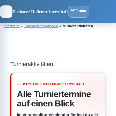
Menü
Dachauer Hallenmeisterschaft
Zum
Startseite
»
Turnierinformationen
»
Turnieraktivitäten
Inhalt
springen
Dachauer
Hallenmeist
Turnieraktivitäten
DACHAUER HALLENMEISTERSCHAFT
Alle Turniertermine
auf einen Blick
Im Veranstaltungskalender findest du alle