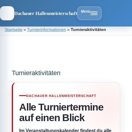
Menü
Dachauer Hallenmeisterschaft
Zum
Startseite
»
Turnierinformationen
»
Turnieraktivitäten
Inhalt
springen
Dachauer
Hallenmeist
Turnieraktivitäten
DACHAUER HALLENMEISTERSCHAFT
Alle Turniertermine
auf einen Blick
Im Veranstaltungskalender findest du alle