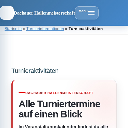
Menü
Dachauer Hallenmeisterschaft
Zum
Startseite
»
Turnierinformationen
»
Turnieraktivitäten
Inhalt
springen
Dachauer
Hallenmeist
Turnieraktivitäten
DACHAUER HALLENMEISTERSCHAFT
Alle Turniertermine
auf einen Blick
Im Veranstaltungskalender findest du alle