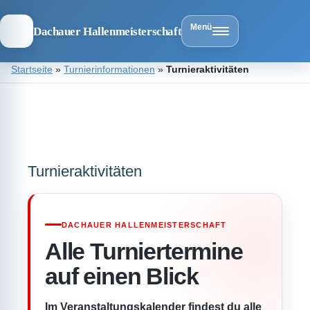
Menü
Dachauer Hallenmeisterschaft
Zum
Startseite
»
Turnierinformationen
»
Turnieraktivitäten
Inhalt
springen
Dachauer
Hallenmeist
Turnieraktivitäten
DACHAUER HALLENMEISTERSCHAFT
Alle Turniertermine
auf einen Blick
Im Veranstaltungskalender findest du alle