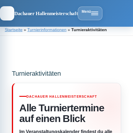
Menü
Dachauer Hallenmeisterschaft
Zum
Startseite
»
Turnierinformationen
»
Turnieraktivitäten
Inhalt
springen
Dachauer
Hallenmeist
Turnieraktivitäten
DACHAUER HALLENMEISTERSCHAFT
Alle Turniertermine
auf einen Blick
Im Veranstaltungskalender findest du alle