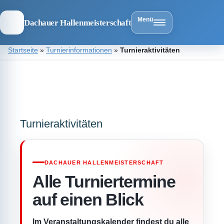
Menü
Dachauer Hallenmeisterschaft
Zum
Startseite
»
Turnierinformationen
»
Turnieraktivitäten
Inhalt
springen
Dachauer
Hallenmeist
Turnieraktivitäten
DACHAUER HALLENMEISTERSCHAFT
Alle Turniertermine
auf einen Blick
Im Veranstaltungskalender findest du alle