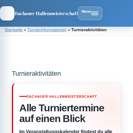
Menü
Dachauer Hallenmeisterschaft
Zum
Startseite
»
Turnierinformationen
»
Turnieraktivitäten
Inhalt
springen
Dachauer
Hallenmeist
Turnieraktivitäten
DACHAUER HALLENMEISTERSCHAFT
Alle Turniertermine
auf einen Blick
Im Veranstaltungskalender findest du alle