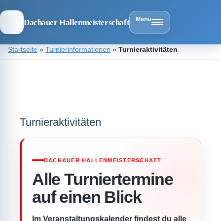
Menü
Dachauer Hallenmeisterschaft
Zum
Startseite
»
Turnierinformationen
»
Turnieraktivitäten
Inhalt
springen
Dachauer
Hallenmeist
Turnieraktivitäten
DACHAUER HALLENMEISTERSCHAFT
Alle Turniertermine
auf einen Blick
Im Veranstaltungskalender findest du alle