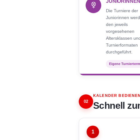
JUNIORINNE
Die Turniere der
Juniorinnen werd
den jeweils
vorgesehenen
Altersklassen un
Turnierformaten
durchgeführt.
Eigene Turnierter
KALENDER BEDIENE
02
Schnell zu
1