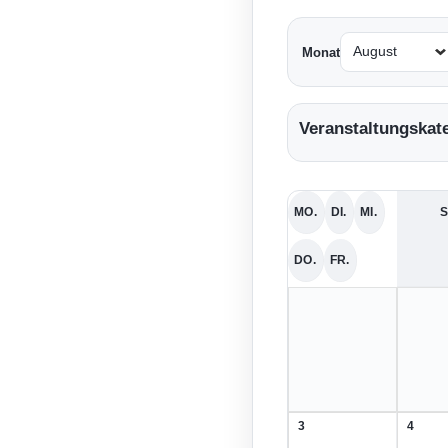
Monat
Veranstaltungskat
MO.
DI.
MI.
S
MONTAG
DIENSTAG
MITTWOCH
DO.
FR.
DONNERSTAG
FREITAG
3
4
3.
4.