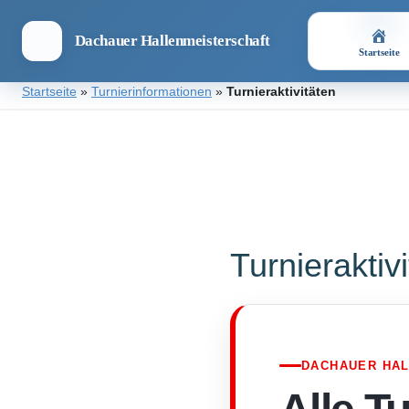
Dachauer Hallenmeisterschaft
Startseite
Zum
Startseite
»
Turnierinformationen
»
Turnieraktivitäten
Inhalt
springen
Dachauer
Hallenmeisterschaft
Turnieraktiv
DACHAUER HA