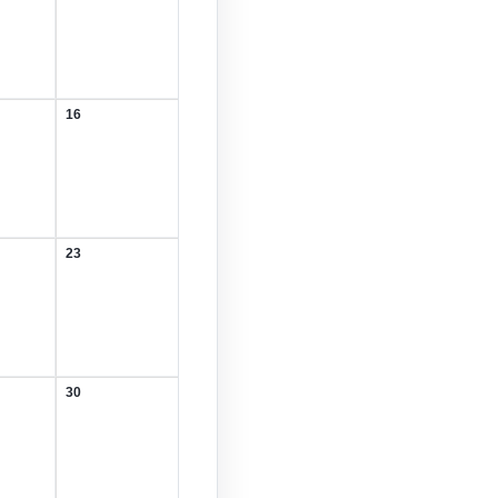
August
2026
16
16.
August
2026
23
23.
August
2026
30
30.
August
2026