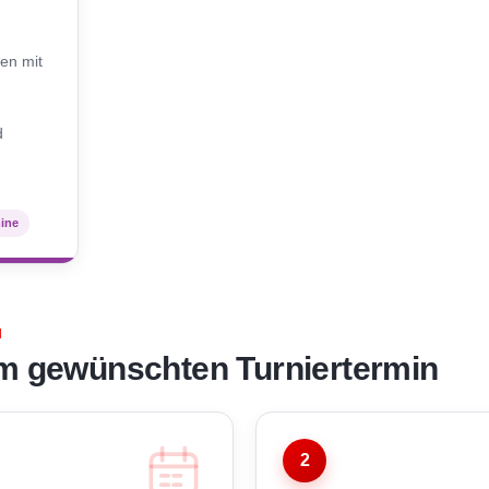
N
en mit
d
mine
N
m gewünschten Turniertermin
2