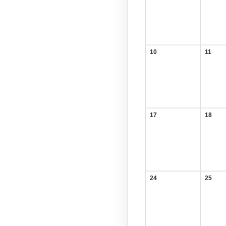
August
Augus
2026
2026
10
11
10.
11.
August
Augus
2026
2026
17
18
17.
18.
August
Augus
2026
2026
24
25
24.
25.
August
Augus
2026
2026