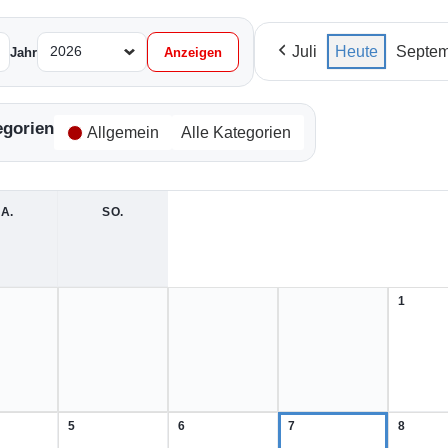
Juli
Heute
Septem
Jahr
egorien
Allgemein
Alle Kategorien
A.
SAMSTAG
SO.
SONNTAG
1
1.
August
2026
5
6
7
8
5.
6.
7.
8.