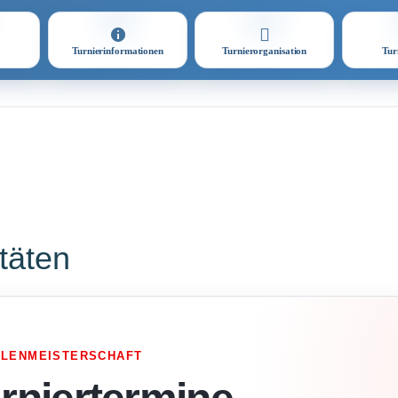
Turnierinformationen
Turnierorganisation
Tur
itäten
LLENMEISTERSCHAFT