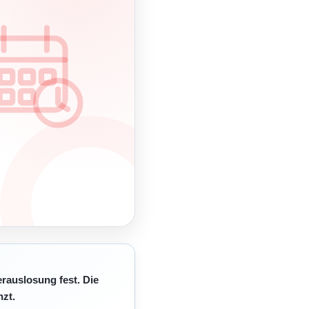
erauslosung fest. Die
zt.