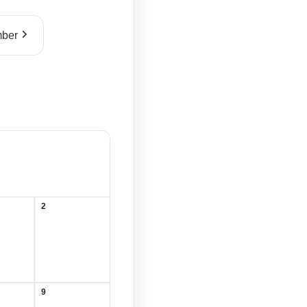
ber
2
2.
August
2026
9
9.