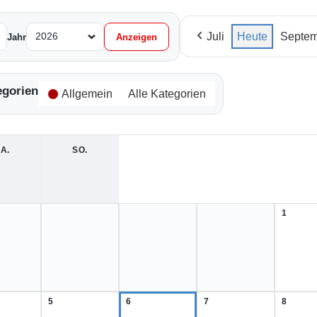
Juli
Heute
Septem
Jahr
egorien
Allgemein
Alle Kategorien
A.
SAMSTAG
SO.
SONNTAG
1
1.
August
2026
5
6
7
8
5.
6.
7.
8.