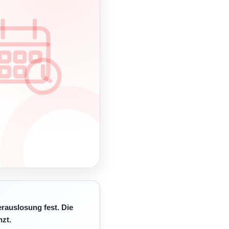
erauslosung fest. Die
zt.