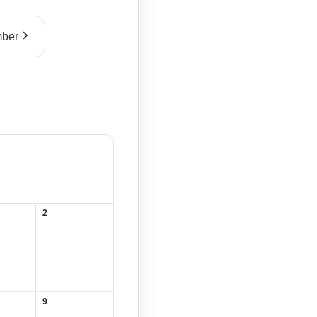
ber
2
2.
August
2026
9
9.