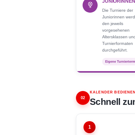
JUNIORINNE
Die Turniere der
Juniorinnen werd
den jeweils
vorgesehenen
Altersklassen un
Turnierformaten
durchgeführt.
Eigene Turnierter
KALENDER BEDIENE
02
Schnell zu
1