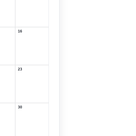
August
2026
16
16.
August
2026
23
23.
August
2026
30
30.
August
2026