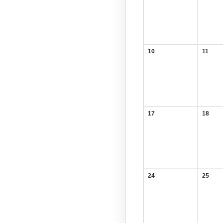
August
Augus
2026
2026
10
11
10.
11.
August
Augus
2026
2026
17
18
17.
18.
August
Augus
2026
2026
24
25
24.
25.
August
Augus
2026
2026