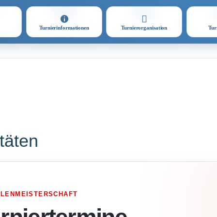
Turnierinformationen
Turnierorganisation
Tur
itäten
LLENMEISTERSCHAFT