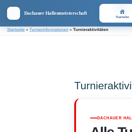
Dachauer Hallenmeisterschaft
Startseite
Zum
Startseite
»
Turnierinformationen
»
Turnieraktivitäten
Inhalt
springen
Dachauer
Hallenmeisterschaft
Turnieraktiv
DACHAUER HA