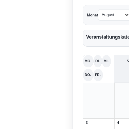
Monat
Veranstaltungskat
MO.
DI.
MI.
S
MONTAG
DIENSTAG
MITTWOCH
DO.
FR.
DONNERSTAG
FREITAG
3
4
3.
4.