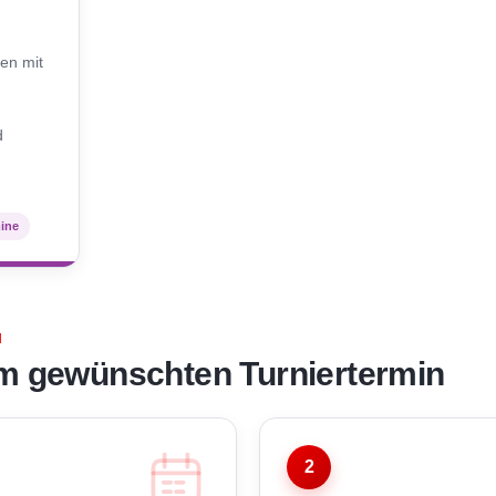
N
en mit
d
mine
N
m gewünschten Turniertermin
2