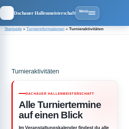
Menü
Dachauer Hallenmeisterschaft
Zum
Startseite
»
Turnierinformationen
»
Turnieraktivitäten
Inhalt
springen
Dachauer
Hallenmeist
Turnieraktivitäten
DACHAUER HALLENMEISTERSCHAFT
Alle Turniertermine
auf einen Blick
Im Veranstaltungskalender findest du alle