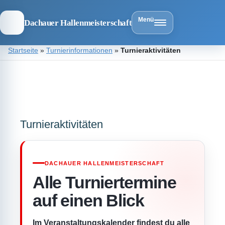
Menü
Dachauer Hallenmeisterschaft
Zum
Startseite
»
Turnierinformationen
»
Turnieraktivitäten
Inhalt
springen
Dachauer
Hallenmeist
Turnieraktivitäten
DACHAUER HALLENMEISTERSCHAFT
Alle Turniertermine
auf einen Blick
Im Veranstaltungskalender findest du alle