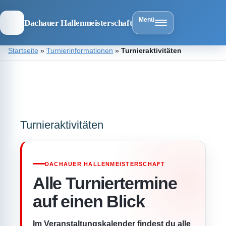
Menü
Dachauer Hallenmeisterschaft
Zum
Startseite
»
Turnierinformationen
»
Turnieraktivitäten
Inhalt
springen
Dachauer
Hallenmeist
Turnieraktivitäten
DACHAUER HALLENMEISTERSCHAFT
Alle Turniertermine
auf einen Blick
Im Veranstaltungskalender findest du alle