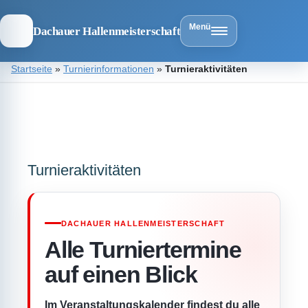
Menü
Dachauer Hallenmeisterschaft
Zum
Startseite
»
Turnierinformationen
»
Turnieraktivitäten
Inhalt
springen
Dachauer
Hallenmeist
Turnieraktivitäten
DACHAUER HALLENMEISTERSCHAFT
Alle Turniertermine
auf einen Blick
Im Veranstaltungskalender findest du alle