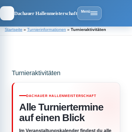
Menü
Dachauer Hallenmeisterschaft
Zum
Startseite
»
Turnierinformationen
»
Turnieraktivitäten
Inhalt
springen
Dachauer
Hallenmeist
Turnieraktivitäten
DACHAUER HALLENMEISTERSCHAFT
Alle Turniertermine
auf einen Blick
Im Veranstaltungskalender findest du alle