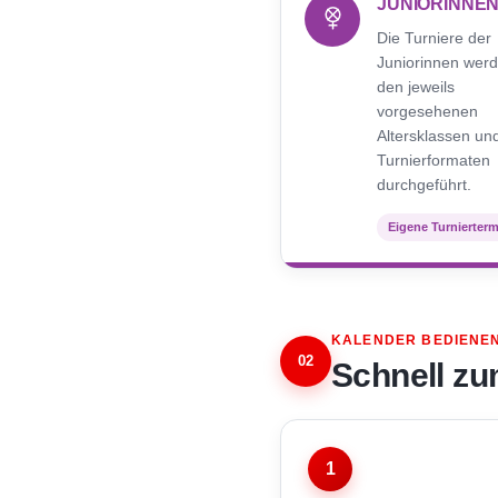
JUNIORINNE
Die Turniere der
Juniorinnen werd
den jeweils
vorgesehenen
Altersklassen un
Turnierformaten
durchgeführt.
Eigene Turnierter
KALENDER BEDIENE
02
Schnell zu
1