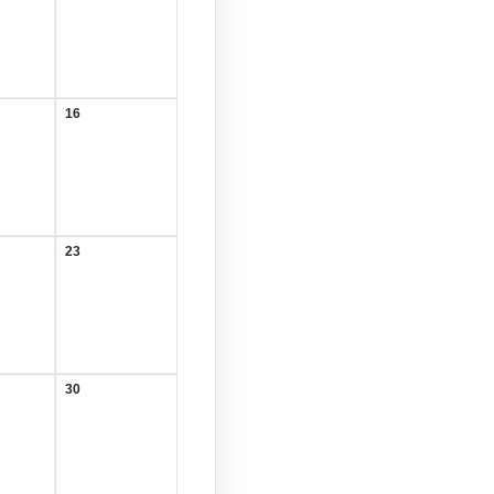
August
2026
16
16.
August
2026
23
23.
August
2026
30
30.
August
2026