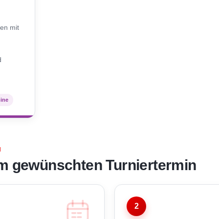
N
en mit
d
mine
N
m gewünschten Turniertermin
2