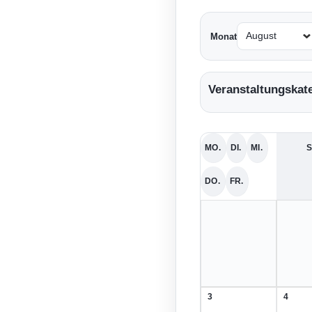
Monat
Veranstaltungskat
MO.
DI.
MI.
S
MONTAG
DIENSTAG
MITTWOCH
DO.
FR.
DONNERSTAG
FREITAG
3
4
3.
4.