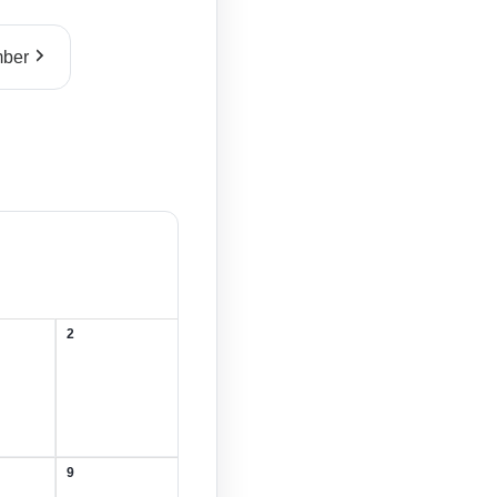
ber
2
2.
August
2026
9
9.