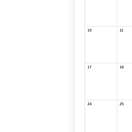
August
Augus
2026
2026
10
11
10.
11.
August
Augus
2026
2026
17
18
17.
18.
August
Augus
2026
2026
24
25
24.
25.
August
Augus
2026
2026