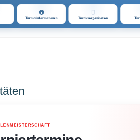
Turnierinformationen
Turnierorganisation
Tur
itäten
LLENMEISTERSCHAFT