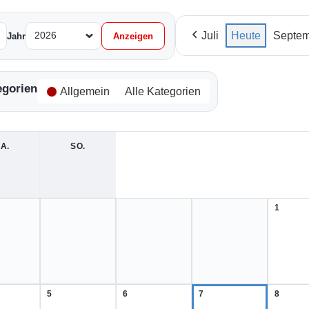
Juli
Heute
Septem
Jahr
egorien
Allgemein
Alle Kategorien
A.
SAMSTAG
SO.
SONNTAG
1
1.
August
2026
5
6
7
8
5.
6.
7.
8.