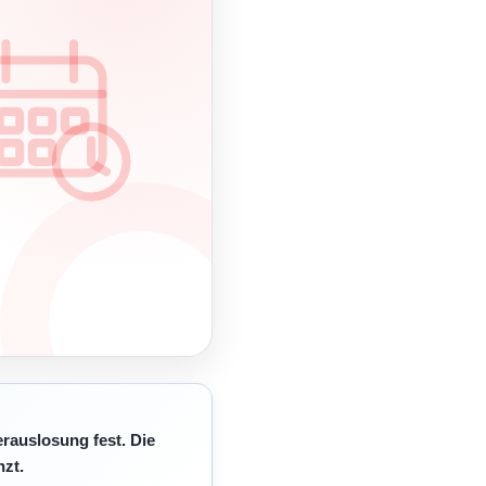
erauslosung fest. Die
zt.