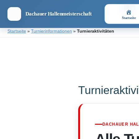
Dachauer Hallenmeisterschaft
Startseite
Zum
Startseite
»
Turnierinformationen
»
Turnieraktivitäten
Inhalt
springen
Dachauer
Hallenmeisterschaft
Turnieraktiv
DACHAUER HA