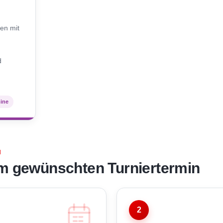
N
en mit
d
mine
N
m gewünschten Turniertermin
2