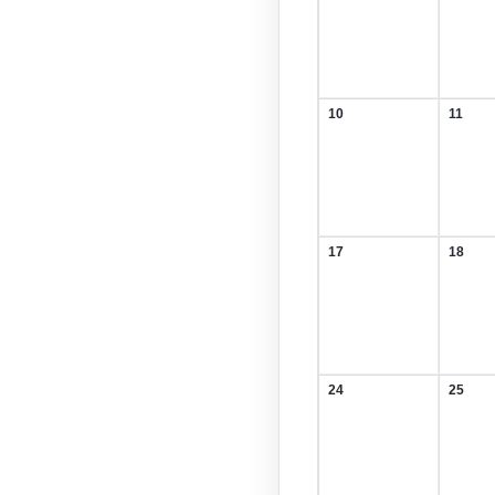
August
Augus
2026
2026
10
11
10.
11.
August
Augus
2026
2026
17
18
17.
18.
August
Augus
2026
2026
24
25
24.
25.
August
Augus
2026
2026