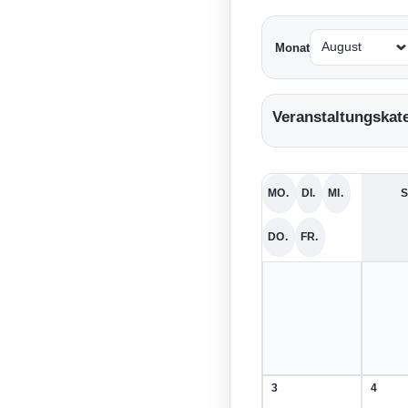
Monat
Veranstaltungskat
MO.
DI.
MI.
S
MONTAG
DIENSTAG
MITTWOCH
DO.
FR.
DONNERSTAG
FREITAG
3
4
3.
4.