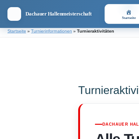
Dachauer Hallenmeisterschaft
Startseite
Zum
Startseite
»
Turnierinformationen
»
Turnieraktivitäten
Inhalt
springen
Dachauer
Hallenmeisterschaft
Turnieraktiv
DACHAUER HA