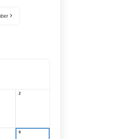
ber
2
2.
August
2026
9
9.