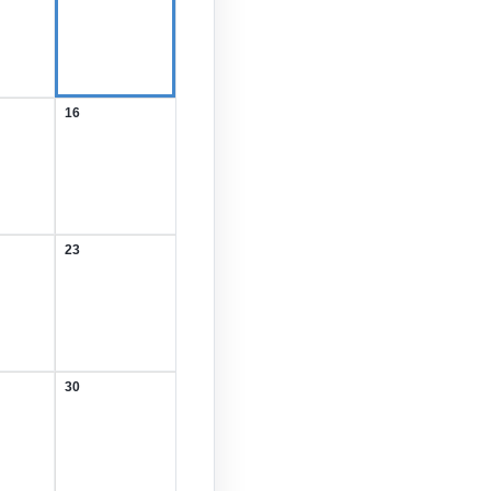
August
2026
16
16.
August
2026
23
23.
August
2026
30
30.
August
2026