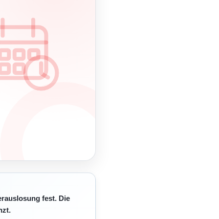
erauslosung fest. Die
zt.