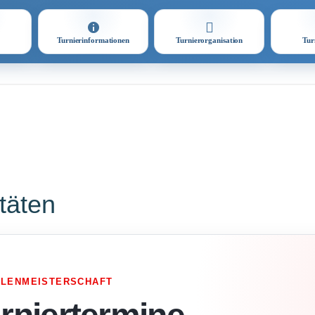
Turnierinformationen
Turnierorganisation
Tur
itäten
LLENMEISTERSCHAFT