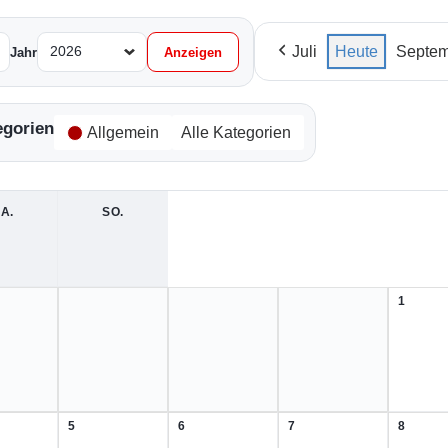
Juli
Heute
Septem
Jahr
egorien
Allgemein
Alle Kategorien
A.
SAMSTAG
SO.
SONNTAG
1
1.
August
2026
5
6
7
8
5.
6.
7.
8.