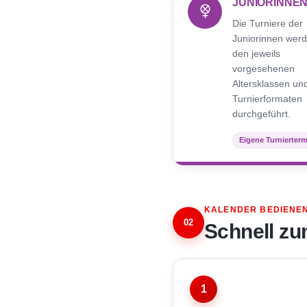
JUNIORINNE
Die Turniere der
Juniorinnen werd
den jeweils
vorgesehenen
Altersklassen un
Turnierformaten
durchgeführt.
Eigene Turnierter
KALENDER BEDIENE
02
Schnell zu
1