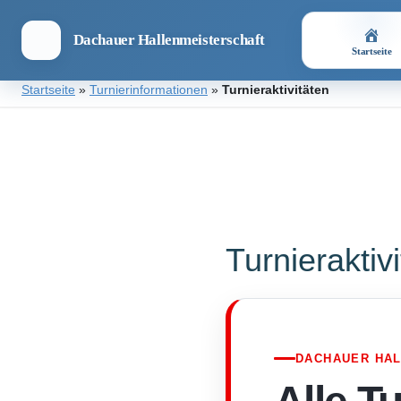
Dachauer Hallenmeisterschaft
Startseite
Zum
Startseite
»
Turnierinformationen
»
Turnieraktivitäten
Inhalt
springen
Dachauer
Hallenmeisterschaft
Turnieraktiv
DACHAUER HA