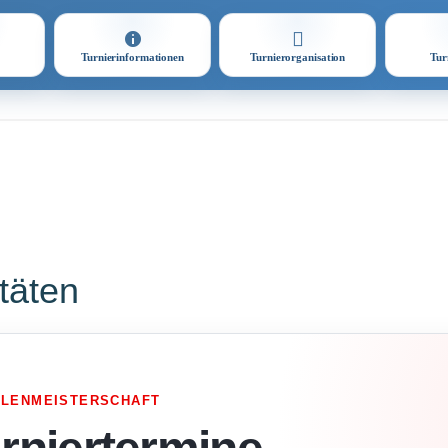
Turnierinformationen
Turnierorganisation
Tur
itäten
LLENMEISTERSCHAFT