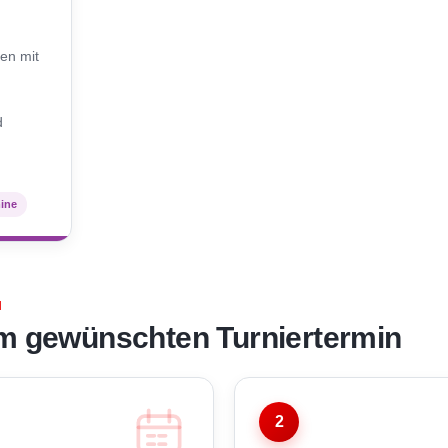
N
en mit
d
mine
N
m gewünschten Turniertermin
2