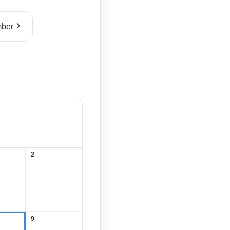
ber
2
2.
August
2026
9
9.