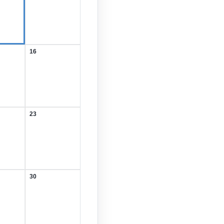
August
2026
16
16.
August
2026
23
23.
August
2026
30
30.
August
2026