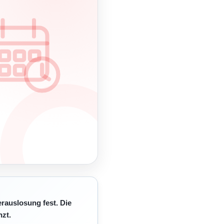
erauslosung fest. Die
zt.