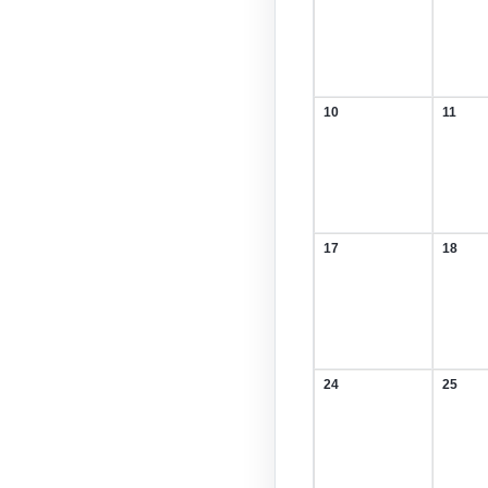
August
Augus
2026
2026
10
11
10.
11.
August
Augus
2026
2026
17
18
17.
18.
August
Augus
2026
2026
24
25
24.
25.
August
Augus
2026
2026