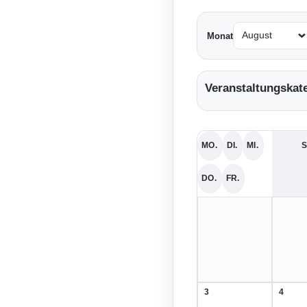
Monat
Veranstaltungskat
MO.
DI.
MI.
S
MONTAG
DIENSTAG
MITTWOCH
DO.
FR.
DONNERSTAG
FREITAG
3
4
3.
4.