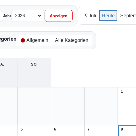
Juli
Heute
Septem
Jahr
egorien
Allgemein
Alle Kategorien
A.
SAMSTAG
SO.
SONNTAG
1
1.
August
2026
5
6
7
8
5.
6.
7.
8.