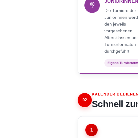
JUNIORINNE
Die Turniere der
Juniorinnen werd
den jeweils
vorgesehenen
Altersklassen un
Turnierformaten
durchgeführt.
Eigene Turnierter
KALENDER BEDIENE
02
Schnell zu
1