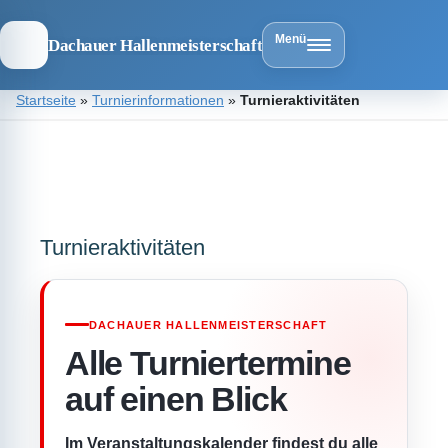
Menü
Dachauer Hallenmeisterschaft
Zum
Startseite
»
Turnierinformationen
»
Turnieraktivitäten
Inhalt
springen
Dachauer
Hallenmeist
Turnieraktivitäten
DACHAUER HALLENMEISTERSCHAFT
Alle Turniertermine
auf einen Blick
Im Veranstaltungskalender findest du alle