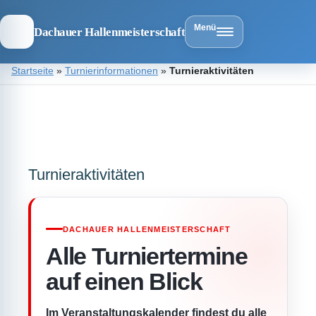
Menü
Dachauer Hallenmeisterschaft
Zum
Startseite
»
Turnierinformationen
»
Turnieraktivitäten
Inhalt
springen
Dachauer
Hallenmeist
Turnieraktivitäten
DACHAUER HALLENMEISTERSCHAFT
Alle Turniertermine
auf einen Blick
Im Veranstaltungskalender findest du alle