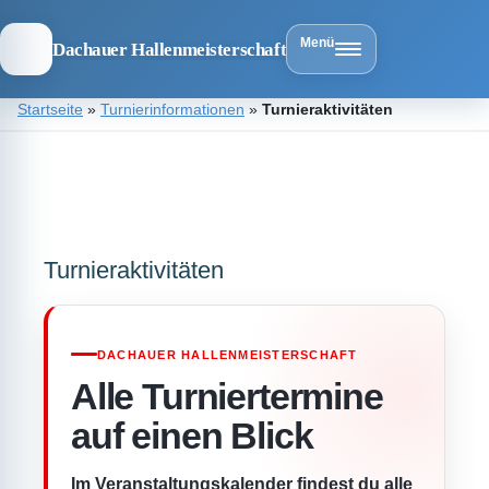
Menü
Dachauer Hallenmeisterschaft
Zum
Startseite
»
Turnierinformationen
»
Turnieraktivitäten
Inhalt
springen
Dachauer
Hallenmeist
Turnieraktivitäten
DACHAUER HALLENMEISTERSCHAFT
Alle Turniertermine
auf einen Blick
Im Veranstaltungskalender findest du alle