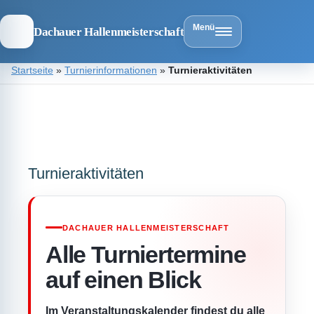
Menü
Dachauer Hallenmeisterschaft
Zum
Startseite
»
Turnierinformationen
»
Turnieraktivitäten
Inhalt
springen
Dachauer
Hallenmeist
Turnieraktivitäten
DACHAUER HALLENMEISTERSCHAFT
Alle Turniertermine
auf einen Blick
Im Veranstaltungskalender findest du alle