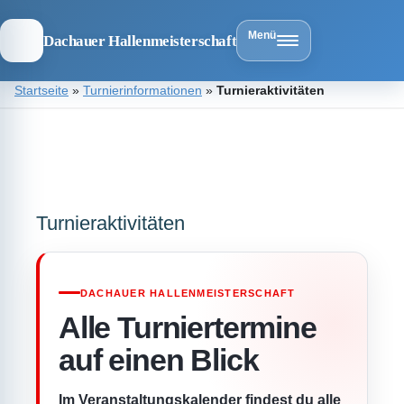
Menü
Dachauer Hallenmeisterschaft
Zum
Startseite
»
Turnierinformationen
»
Turnieraktivitäten
Inhalt
springen
Dachauer
Hallenmeist
Turnieraktivitäten
DACHAUER HALLENMEISTERSCHAFT
Alle Turniertermine
auf einen Blick
Im Veranstaltungskalender findest du alle