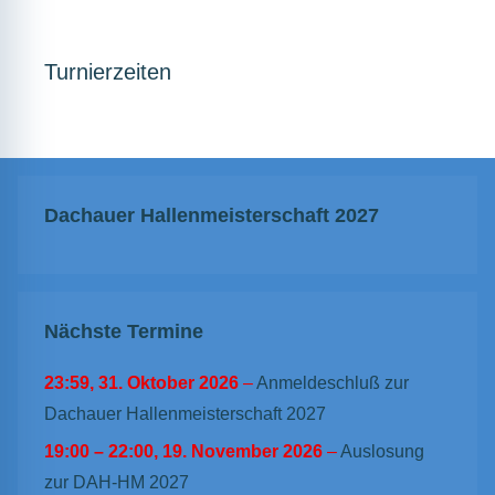
Turnierzeiten
Dachauer Hallenmeisterschaft 2027
Nächste Termine
23:59,
31. Oktober 2026
–
Anmeldeschluß zur
Dachauer Hallenmeisterschaft 2027
19:00
–
22:00
,
19. November 2026
–
Auslosung
zur DAH-HM 2027