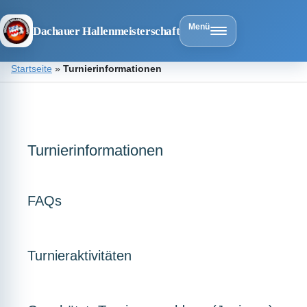
Menü
Dachauer Hallenmeisterschaft
Zum
Startseite
»
Turnierinformationen
Inhalt
springen
Dachauer
Hallenmeist
Turnierinformationen
FAQs
Turnieraktivitäten