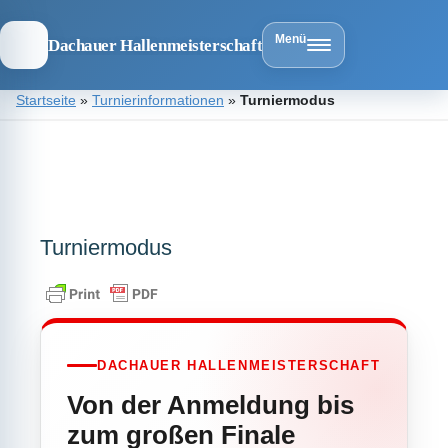
Menü
Dachauer Hallenmeisterschaft
Zum
Startseite
»
Turnierinformationen
»
Turniermodus
Inhalt
springen
Dachauer
Hallenmeist
Turniermodus
DACHAUER HALLENMEISTERSCHAFT
Von der Anmeldung bis
zum großen Finale