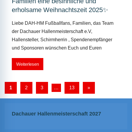
Familien eine besinnliche und
erholsame Weihnachtszeit 2025✨
Liebe DAH-HM Fußballfans, Familien, das Team
der Dachauer Hallenmeisterschaft e.V,
Hallensteller, Schirmherrin , Spendenempfänger
und Sponsoren wünschen Euch und Euren
Weiterlesen
Seitennummerierung
Nächste
1
2
3
…
13
»
Beiträge
der
Beiträge
Dachauer Hallenmeisterschaft 2027