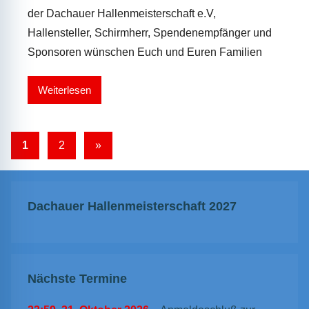
der Dachauer Hallenmeisterschaft e.V,
Hallensteller, Schirmherr, Spendenempfänger und
Sponsoren wünschen Euch und Euren Familien
Weiterlesen
Seitennummerierung
Nächste
1
2
»
Beiträge
der
Beiträge
Dachauer Hallenmeisterschaft 2027
Nächste Termine