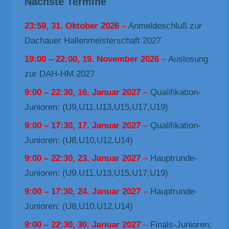
Nächste Termine
23:59,
31. Oktober 2026
–
Anmeldeschluß zur
Dachauer Hallenmeisterschaft 2027
19:00
–
22:00
,
19. November 2026
–
Auslosung
zur DAH-HM 2027
9:00
–
22:30
,
16. Januar 2027
–
Qualifikation-
Junioren: (U9,U11,U13,U15,U17,U19)
9:00
–
17:30
,
17. Januar 2027
–
Qualifikation-
Junioren: (U8,U10,U12,U14)
9:00
–
22:30
,
23. Januar 2027
–
Hauptrunde-
Junioren: (U9,U11,U13,U15,U17,U19)
9:00
–
17:30
,
24. Januar 2027
–
Hauptrunde-
Junioren: (U8,U10,U12,U14)
9:00
–
22:30
,
30. Januar 2027
–
Finals-Junioren: