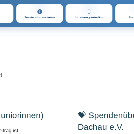
Turnierinformationen
Turnierorganisation
Tur
t
uniorinnen)
💝 Spendenüb
Dachau e.V.
trag ist.