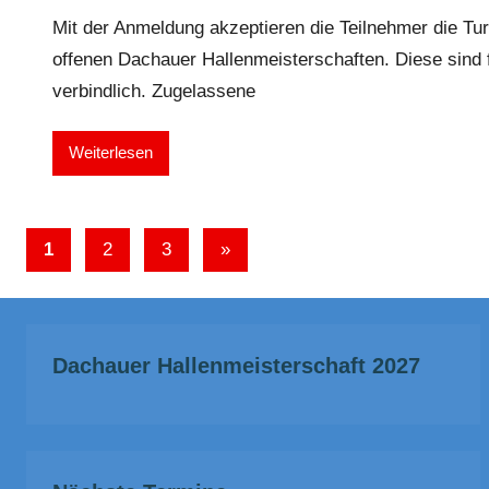
Mit der Anmeldung akzeptieren die Teilnehmer die Turn
offenen Dachauer Hallenmeisterschaften. Diese sind f
verbindlich. Zugelassene
Weiterlesen
Seitennummerierung
Nächste
1
2
3
»
der
Beiträge
Beiträge
Dachauer Hallenmeisterschaft 2027