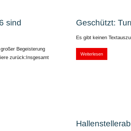
6 sind
Geschützt: Tur
Es gibt keinen Textauszug
t großer Begeisterung
Weiterlesen
rniere zurück:Insgesamt
Hallensteller