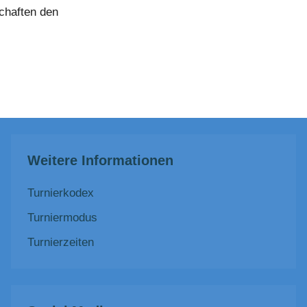
chaften den
Weitere Informationen
Turnierkodex
Turniermodus
Turnierzeiten