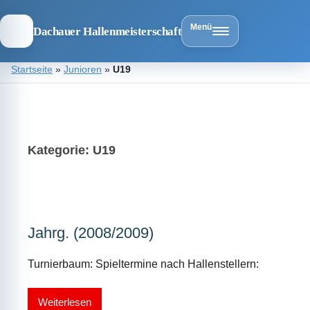
Menü
Dachauer Hallenmeisterschaft
Zum
Startseite
»
Junioren
»
U19
Inhalt
springen
Dachauer
Hallenmeist
Kategorie:
U19
Jahrg. (2008/2009)
Turnierbaum: Spieltermine nach Hallenstellern:
Weiterlesen