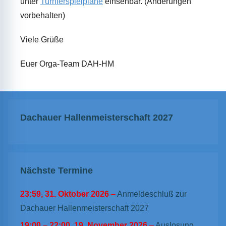
unter
Turnierspielpläne
einsehbar. (Änderungen
vorbehalten)
Viele Grüße
Euer Orga-Team DAH-HM
Dachauer Hallenmeisterschaft 2027
Nächste Termine
23:59,
31. Oktober 2026
–
Anmeldeschluß zur
Dachauer Hallenmeisterschaft 2027
19:00
–
22:00
,
19. November 2026
–
Auslosung