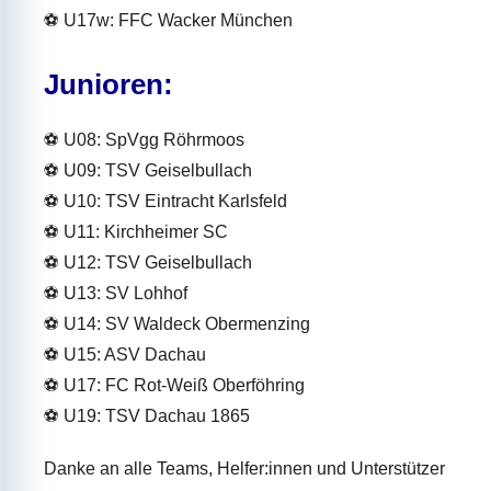
⚽ U17w: FFC Wacker München
Junioren:
⚽ U08: SpVgg Röhrmoos
⚽ U09: TSV Geiselbullach
⚽ U10: TSV Eintracht Karlsfeld
⚽ U11: Kirchheimer SC
⚽ U12: TSV Geiselbullach
⚽ U13: SV Lohhof
⚽ U14: SV Waldeck Obermenzing
⚽ U15: ASV Dachau
⚽ U17: FC Rot-Weiß Oberföhring
⚽ U19: TSV Dachau 1865
Danke an alle Teams, Helfer:innen und Unterstützer