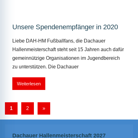
Unsere Spendenempfänger in 2020
Liebe DAH-HM Fußballfans, die Dachauer
Hallenmeisterschaft steht seit 15 Jahren auch dafür
gemeinnützige Organisationen im Jugendbereich
zu unterstützen. Die Dachauer
Weiterlesen
Seitennummerierung
Nächste
1
2
»
Beiträge
der
Beiträge
Dachauer Hallenmeisterschaft 2027