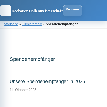
Menü
Dachauer Hallenmeisterschaft
Zum
Startseite
»
Turnierarchiv
»
Spendenempfänger
Inhalt
springen
Dachauer
Hallenmeist
Spendenempfänger
Unsere Spendenempfänger in 2026
11. Oktober 2025