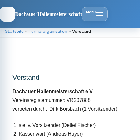
Menü
Dachauer Hallenmeisterschaft
Zum
Startseite
»
Turnierorganisation
»
Vorstand
Inhalt
springen
Dachauer
Hallenmeist
Vorstand
Dachauer Hallenmeisterschaft e.V
Vereinsregisternummer: VR207888
vertreten durch: Dirk Borsbach (1.Vorsitzender)
stellv. Vorsitzender (Detlef Fischer)
Kassenwart (Andreas Huyer)